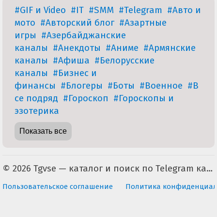
#GIF и Video
#IT
#SMM
#Telegram
#Авто и
мото
#Авторский блог
#Азартные
игры
#Азербайджанские
каналы
#Анекдоты
#Аниме
#Армянские
каналы
#Афиша
#Белорусские
каналы
#Бизнес и
финансы
#Блогеры
#Боты
#Военное
#В
се подряд
#Гороскоп
#Гороскопы и
эзотерика
Показать все
© 2026 Tgvse — каталог и поиск по Telegram каналам (неофициальный). По всем вопросам пишите на tgvse.ru@gmail.com
Пользовательское соглашение
Политика конфиденциал