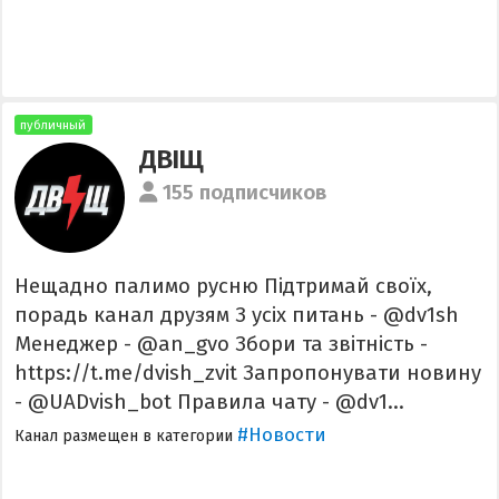
публичный
ДВІЩ
155 подписчиков
Нещадно палимо русню Підтримай своїх,
порадь канал друзям З усіх питань - @dv1sh
Менеджер - @an_gvo Збори та звітність -
https://t.me/dvish_zvit Запропонувати новину
- @UADvish_bot Правила чату - @dv1...
#Новости
Канал размещен в категории