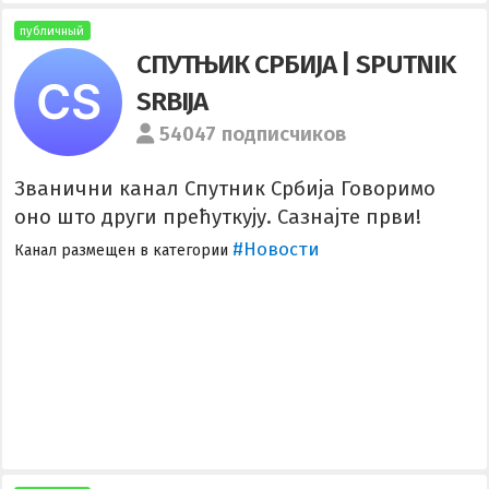
публичный
СПУТЊИК СРБИJА | SPUTNIK
SRBIJA
54047 подписчиков
Званични канал Спутник Србија Говоримо
оно што други прећуткују. Сазнајте први!
#Новости
Канал размещен в категории