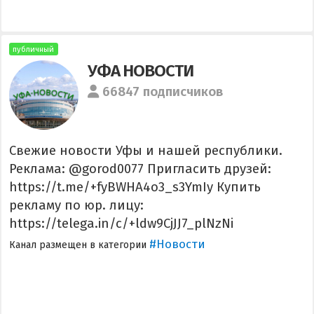
публичный
УФА НОВОСТИ
66847 подписчиков
Свежие новости Уфы и нашей республики.
Реклама: @gorod0077 Пригласить друзей:
https://t.me/+fyBWHA4o3_s3YmIy Купить
рекламу по юр. лицу:
https://telega.in/c/+ldw9CjJJ7_plNzNi
#Новости
Канал размещен в категории