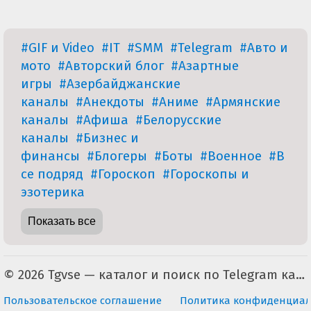
#GIF и Video
#IT
#SMM
#Telegram
#Авто и
мото
#Авторский блог
#Азартные
игры
#Азербайджанские
каналы
#Анекдоты
#Аниме
#Армянские
каналы
#Афиша
#Белорусские
каналы
#Бизнес и
финансы
#Блогеры
#Боты
#Военное
#В
се подряд
#Гороскоп
#Гороскопы и
эзотерика
Показать все
© 2026 Tgvse — каталог и поиск по Telegram каналам (неофициальный). По всем вопросам пишите на tgvse.ru@gmail.com
Пользовательское соглашение
Политика конфиденциал