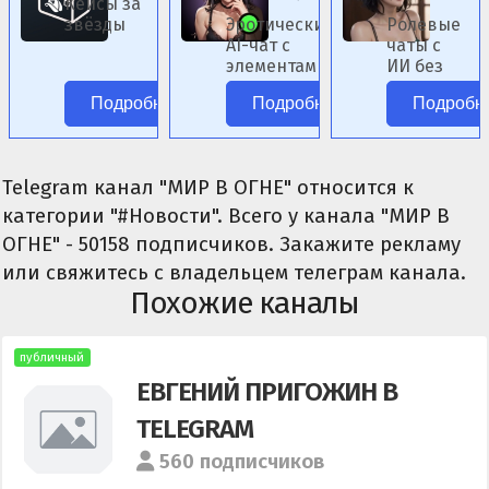
Кейсы за
звёзды
Эротический
Ролевые
AI-чат с
чаты с
элементами
ИИ без
фэнтези.
цензуры.
Подробнее
Подробнее
Подробн
Telegram канал "МИР В ОГНЕ" относится к
категории "#Новости". Всего у канала "МИР В
ОГНЕ" - 50158 подписчиков. Закажите рекламу
или свяжитесь с владельцем телеграм канала.
Похожие каналы
публичный
ЕВГЕНИЙ ПРИГОЖИН В
TELEGRAM
560 подписчиков