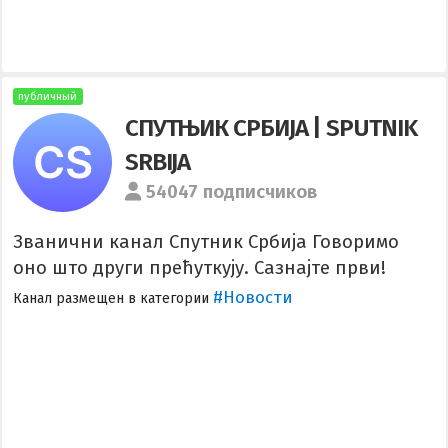
публичный
СПУТЊИК СРБИJА | SPUTNIK
SRBIJA
54047 подписчиков
Званични канал Спутник Србија Говоримо
оно што други прећуткују. Сазнајте први!
#Новости
Канал размещен в категории