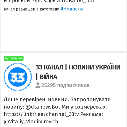
и просьбы здесь: @CalltoBanVI_bot
#Новости
Канал размещен в категории
публичный
33 КАНАЛ | НОВИНИ УКРАЇНИ
| ВІЙНА
25295 подписчиков
Лише перевірені новини. Запропонувати
новину: @dtanewsBot Ми у соцмережах:
https://linktr.ee/chennel_33tv Реклама:
@Vitaliy_Vladimirovich