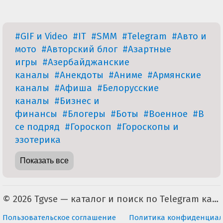
#GIF и Video
#IT
#SMM
#Telegram
#Авто и
мото
#Авторский блог
#Азартные
игры
#Азербайджанские
каналы
#Анекдоты
#Аниме
#Армянские
каналы
#Афиша
#Белорусские
каналы
#Бизнес и
финансы
#Блогеры
#Боты
#Военное
#В
се подряд
#Гороскоп
#Гороскопы и
эзотерика
Показать все
© 2026 Tgvse — каталог и поиск по Telegram каналам (неофициальный). По всем вопросам пишите на tgvse.ru@gmail.com
Пользовательское соглашение
Политика конфиденциал