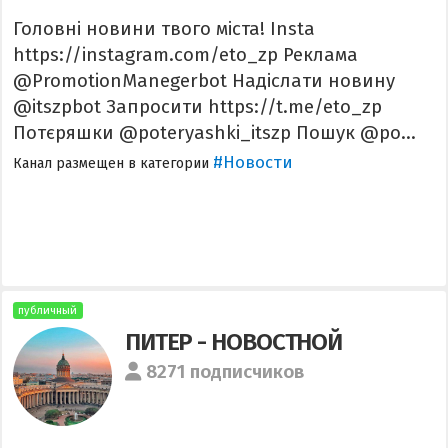
Головні новини твого міста! Insta
https://instagram.com/eto_zp Реклама
@PromotionManegerbot Надіслати новину
@itszpbot Запросити https://t.me/eto_zp
Потєряшки @poteryashki_itszp Пошук @po...
#Новости
Канал размещен в категории
публичный
ПИТЕР - НОВОСТНОЙ
8271 подписчиков