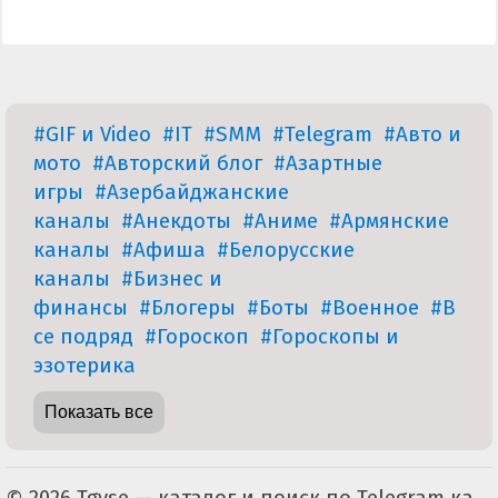
#GIF и Video
#IT
#SMM
#Telegram
#Авто и
мото
#Авторский блог
#Азартные
игры
#Азербайджанские
каналы
#Анекдоты
#Аниме
#Армянские
каналы
#Афиша
#Белорусские
каналы
#Бизнес и
финансы
#Блогеры
#Боты
#Военное
#В
се подряд
#Гороскоп
#Гороскопы и
эзотерика
Показать все