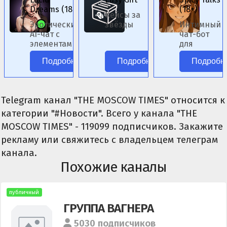
Dreams (18+)
(18+)
Кейсы за
Эротический
звёзды
Интимный
AI-чат с
чат-бот
элементами
для
фэнтези.
ролевых
Подробнее
Подробнее
Подробн
сценариев.
Telegram канал "THE MOSCOW TIMES" относится к
категории "#Новости". Всего у канала "THE
MOSCOW TIMES" - 119099 подписчиков. Закажите
рекламу или свяжитесь с владельцем телеграм
канала.
Похожие каналы
публичный
ГРУППА ВАГНЕРА
5030 подписчиков