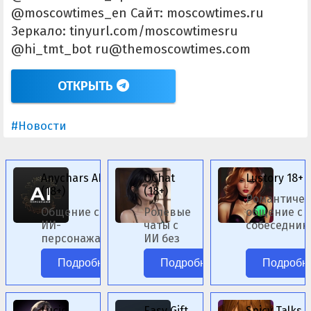
@moscowtimes_en Сайт: moscowtimes.ru
Зеркало: tinyurl.com/moscowtimesru
@hi_tmt_bot ru@themoscowtimes.com
ОТКРЫТЬ
#Новости
Anychars AI
OChat
Lustory 18+
(18+)
(18+)
Романтичес
Общение с
Ролевые
общение с 
ИИ-
чаты с
собеседник
персонажами
ИИ без
женского по
аниме без
цензуры.
Подробнее
Подробнее
Подробн
цензуры.
Lucid
Easy Gift
Spicy Talks