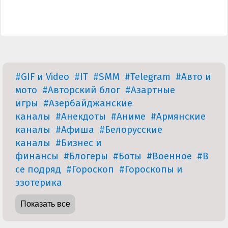
#GIF и Video
#IT
#SMM
#Telegram
#Авто и
мото
#Авторский блог
#Азартные
игры
#Азербайджанские
каналы
#Анекдоты
#Аниме
#Армянские
каналы
#Афиша
#Белорусские
каналы
#Бизнес и
финансы
#Блогеры
#Боты
#Военное
#В
се подряд
#Гороскоп
#Гороскопы и
эзотерика
Показать все