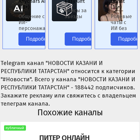
Anychars AI
Easy Gift
OChat
(18+)
(18+)
Кейсы за
Общение с
звёзды
Ролевые
ИИ-
чаты с
персонажами
ИИ без
аниме без
цензуры.
Подробнее
Подробнее
Подробн
цензуры.
Telegram канал "НОВОСТИ КАЗАНИ И
РЕСПУБЛИКИ ТАТАРСТАН" относится к категории
"#Новости". Всего у канала "НОВОСТИ КАЗАНИ И
РЕСПУБЛИКИ ТАТАРСТАН" - 188442 подписчиков.
Закажите рекламу или свяжитесь с владельцем
телеграм канала.
Похожие каналы
публичный
ПИТЕР ОНЛАЙН