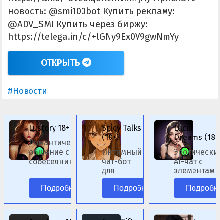
новость: @smi100bot Купить рекламу:
@ADV_SMI Купить через биржу:
https://telega.in/c/+lGNy9Ex0V9gwNmYy
ОТКРЫТЬ
#Новости
Lustory 18+
Spicy Talks
Lucid
(18+)
Dreams (18+
Романтическое
общение с ИИ-
Интимный
Эротически
собеседниками
чат-бот
AI-чат с
женского пола.
для
элементами
ролевых
фэнтези.
Подробнее
Подробнее
Подробн
сценариев.