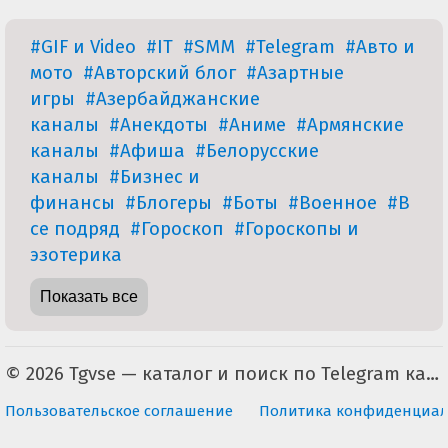
#GIF и Video
#IT
#SMM
#Telegram
#Авто и
мото
#Авторский блог
#Азартные
игры
#Азербайджанские
каналы
#Анекдоты
#Аниме
#Армянские
каналы
#Афиша
#Белорусские
каналы
#Бизнес и
финансы
#Блогеры
#Боты
#Военное
#В
се подряд
#Гороскоп
#Гороскопы и
эзотерика
Показать все
© 2026 Tgvse — каталог и поиск по Telegram каналам (неофициальный). По всем вопросам пишите на tgvse.ru@gmail.com
Пользовательское соглашение
Политика конфиденциал