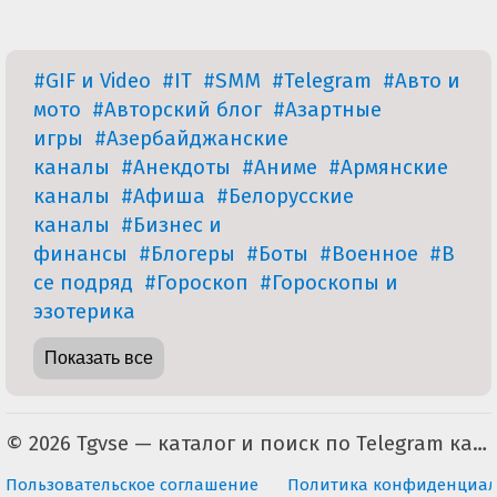
#GIF и Video
#IT
#SMM
#Telegram
#Авто и
мото
#Авторский блог
#Азартные
игры
#Азербайджанские
каналы
#Анекдоты
#Аниме
#Армянские
каналы
#Афиша
#Белорусские
каналы
#Бизнес и
финансы
#Блогеры
#Боты
#Военное
#В
се подряд
#Гороскоп
#Гороскопы и
эзотерика
Показать все
© 2026 Tgvse — каталог и поиск по Telegram каналам (неофициальный). По всем вопросам пишите на tgvse.ru@gmail.com
Пользовательское соглашение
Политика конфиденциал