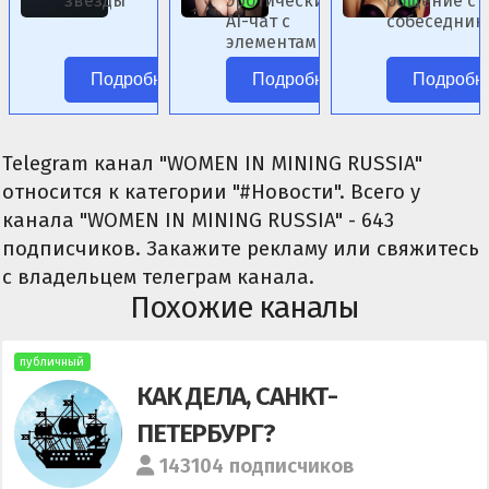
звёзды
Эротический
общение с 
AI-чат с
собеседник
элементами
женского по
фэнтези.
Подробнее
Подробнее
Подробн
Telegram канал "WOMEN IN MINING RUSSIA"
относится к категории "#Новости". Всего у
канала "WOMEN IN MINING RUSSIA" - 643
подписчиков. Закажите рекламу или свяжитесь
с владельцем телеграм канала.
Похожие каналы
публичный
КАК ДЕЛА, САНКТ-
ПЕТЕРБУРГ?
143104 подписчиков