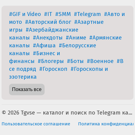
#GIF и Video
#IT
#SMM
#Telegram
#Авто и
мото
#Авторский блог
#Азартные
игры
#Азербайджанские
каналы
#Анекдоты
#Аниме
#Армянские
каналы
#Афиша
#Белорусские
каналы
#Бизнес и
финансы
#Блогеры
#Боты
#Военное
#В
се подряд
#Гороскоп
#Гороскопы и
эзотерика
Показать все
© 2026 Tgvse — каталог и поиск по Telegram каналам (неофициальный). По всем вопросам пишите на tgvse.ru@gmail.com
Пользовательское соглашение
Политика конфиденциал