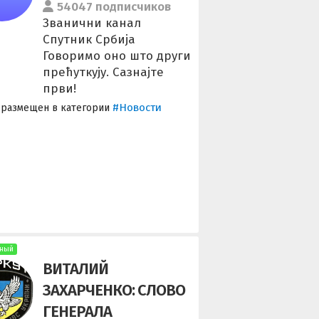
54047 подписчиков
Званични канал
Спутник Србија
Говоримо оно што други
прећуткују. Сазнајте
први!
#Новости
 размещен в категории
ный
ВИТАЛИЙ
ЗАХАРЧЕНКО: СЛОВО
ГЕНЕРАЛА