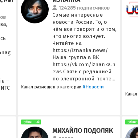
124285 подписчиков
Самые интересные
ков
новости России. То, о
ва,
чём все говорят и о том,
что многих волнует.
сь
Читайте на
https://iznanka.news/
anag
Наша группа в ВК
https://vk.com/iznanka.n
ews Связь с редакцией
по электронной почте...
ів –
#Новости
Канал размещен в категории
MNTC
Канал
публичный
публич
МИХАЙЛО ПОДОЛЯК