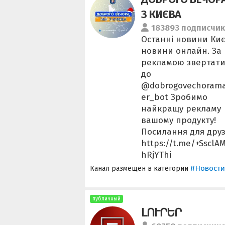
З КИЄВА
183893 подписчи
Останні новини Киє
новини онлайн. За
рекламою звертати
до
@dobrogovechoram
er_bot Зробимо
найкращу рекламу
вашому продукту!
Посилання для друз
https://t.me/+SsclA
hRjYThi
#Новости
Канал размещен в категории
публичный
ԼՈՒՐԵՐ