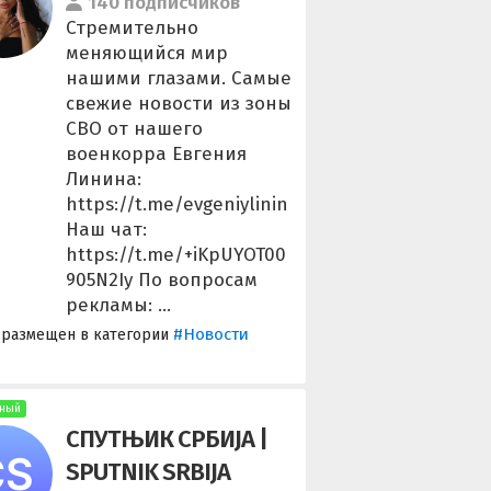
140 подписчиков
Стремительно
меняющийся мир
нашими глазами. Самые
свежие новости из зоны
СВО от нашего
военкорра Евгения
Линина:
https://t.me/evgeniylinin
Наш чат:
https://t.me/+iKpUYOT00
905N2Iy По вопросам
рекламы: ...
#Новости
 размещен в категории
ный
СПУТЊИК СРБИJА |
SPUTNIK SRBIJA