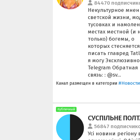
84470 подписчик
Некультурное мнен
светской жизни, м
тусовках и намоле
местах местной (и 
только) богемы, о
которых стесняется
писать главред Tatl
я могу Эксклюзивно
TeIegram Обратная
связь: : @sv...
#Новости
Канал размещен в категории
публичный
СУСПІЛЬНЕ ПОЛТ
56847 подписчик
Усі новини регіону 