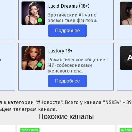
Lucid Dreams (18+)
Эротический AI-чат с
элементами фэнтези.
Подробнее
Lustory 18+
я
Романтическое общение с
ИИ-собеседниками
женского пола.
Подробнее
я к категории "#Новости". Всего у канала "NSK54" - 
ьцем телеграм канала.
Похожие каналы
публичный
публич