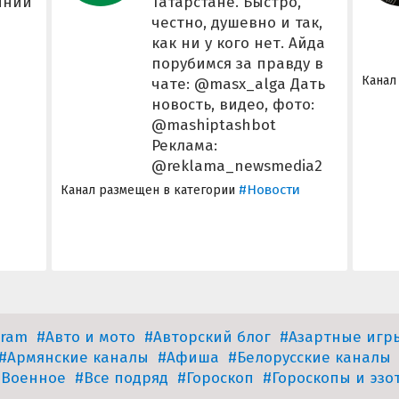
ійний
Татарстане. Быстро,
честно, душевно и так,
как ни у кого нет. Айда
порубимся за правду в
Канал
чате: @masx_alga Дать
новость, видео, фото:
@mashiptashbot
Реклама:
@reklama_newsmedia2
#Новости
Канал размещен в категории
gram
#Авто и мото
#Авторский блог
#Азартные игр
#Армянские каналы
#Афиша
#Белорусские каналы
#Военное
#Все подряд
#Гороскоп
#Гороскопы и эзо