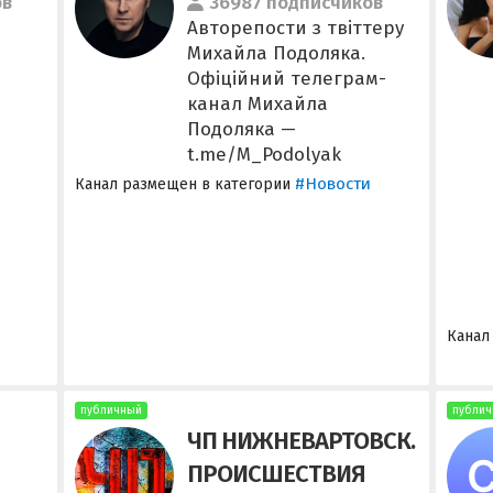
ов
36987 подписчиков
Авторепости з твіттеру
Михайла Подоляка.
Офіційний телеграм-
канал Михайла
Подоляка —
t.me/M_Podolyak
#Новости
Канал размещен в категории
Канал
публичный
публич
ЧП НИЖНЕВАРТОВСК.
ПРОИСШЕСТВИЯ