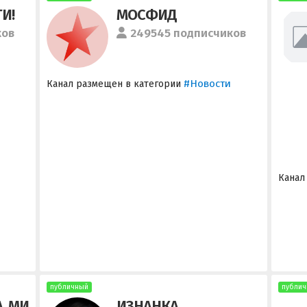
И!
МОСФИД
ков
249545 подписчиков
#Новости
Канал размещен в категории
Канал
публичный
публич
, МИ
ИЗНАНКА