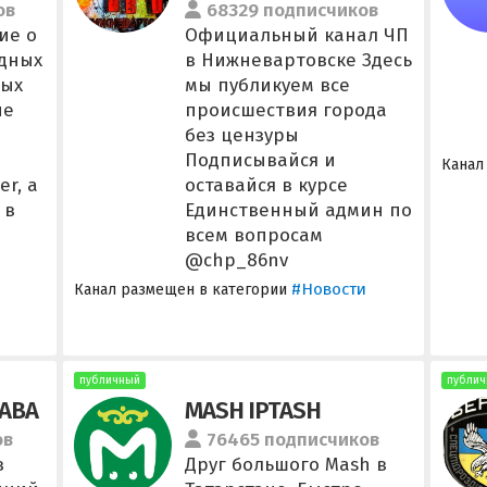
ов
68329 подписчиков
ие о
Официальный канал ЧП
одных
в Нижневартовске Здесь
ных
мы публикуем все
не
происшествия города
без цензуры
Подписывайся и
Канал
er, а
оставайся в курсе
 в
Единственный админ по
всем вопросам
@chp_86nv
#Новости
Канал размещен в категории
публичный
публич
АВА
MASH IPTASH
ов
76465 подписчиков
в
Друг большого Mash в