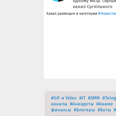
одному місці. Офіц
канал Суспільного
#Новости
Канал размещен в категории
#GIF и Video
#IT
#SMM
#Tele
каналы
#Анекдоты
#Аниме
финансы
#Блогеры
#Боты