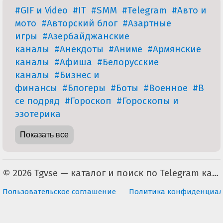
#GIF и Video
#IT
#SMM
#Telegram
#Авто и
мото
#Авторский блог
#Азартные
игры
#Азербайджанские
каналы
#Анекдоты
#Аниме
#Армянские
каналы
#Афиша
#Белорусские
каналы
#Бизнес и
финансы
#Блогеры
#Боты
#Военное
#В
се подряд
#Гороскоп
#Гороскопы и
эзотерика
Показать все
© 2026 Tgvse — каталог и поиск по Telegram каналам (неофициальный). По всем вопросам пишите на tgvse.ru@gmail.com
Пользовательское соглашение
Политика конфиденциал